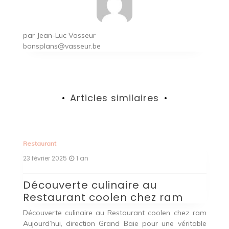
par
Jean-Luc Vasseur
bonsplans@vasseur.be
Articles similaires
Restaurant
Ex
23 février 2025
1 an
21
Découverte culinaire au
L
Restaurant coolen chez ram
I
Découverte culinaire au Restaurant coolen chez ram
La
Aujourd’hui, direction Grand Baie pour une véritable
n