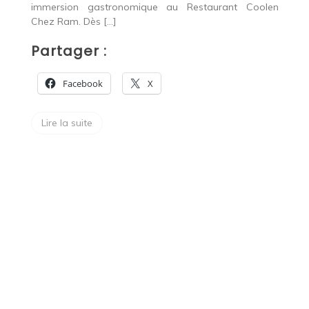
immersion gastronomique au Restaurant Coolen
a
Chez Ram. Dès […]
P
Partager :
Facebook
X
,
Lire la suite
ût
s à
od