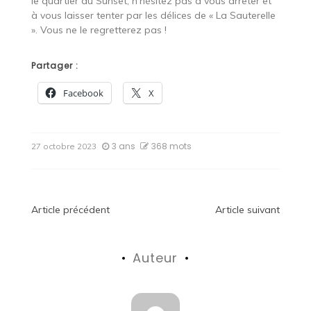
le quartier du Sunset, n’hésitez pas à vous arrêter et
à vous laisser tenter par les délices de « La Sauterelle
». Vous ne le regretterez pas !
Partager :
Facebook
X
3 ans
368 mots
27 octobre 2023
Navigation
Article précédent
Article suivant
de
Auteur
l’article