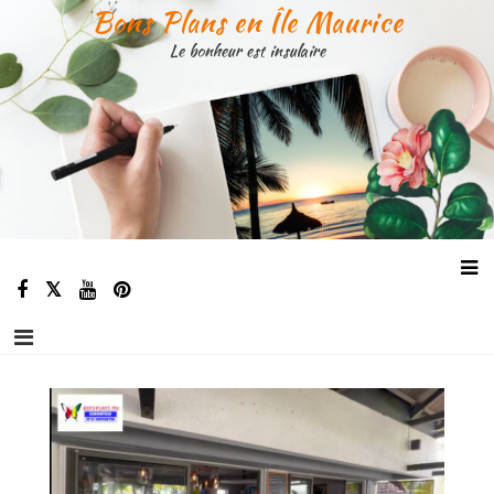
Aller
Bons Plans en Île Maurice
au
Le bonheur est insulaire
contenu