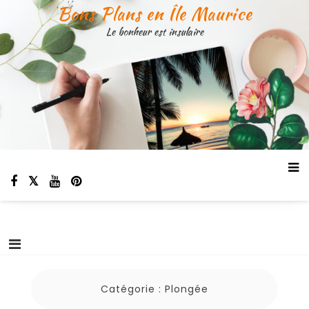
Aller
Bons Plans en Île Maurice
au
Le bonheur est insulaire
contenu
Catégorie :
Plongée