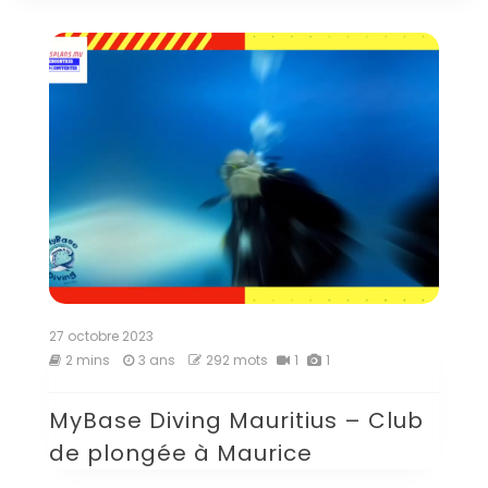
27 octobre 2023
2 mins
3 ans
292 mots
1
1
MyBase Diving Mauritius – Club
de plongée à Maurice